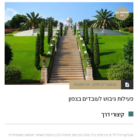
חופשה בצ
פון
נובמבר 27, 2019
אין תגובות
פעילות גיבוש לעובדים בצפון
קיצורי דרך
אטרקציות לילדים
אירוסים
בתי מלון
הבניאס
המפל הלבן
המפל השחור
חופשה משפחתית