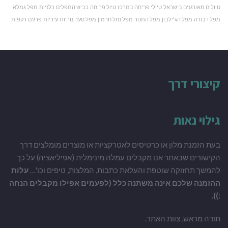
טיולים מאורגנים בישראל
טיולי פריחה במרכז
טיול פריחה
כביש המפלים
כלניות
מפל גמלא
מפל דבורה
מפל הג'ילבון
מפל התנור
מפל נחל חרמון
מפל סער
נוריות
עיריות
פרגים
רקפות
קיצורי דרך
גילוי נאות
בעת הזמנת מלון או כרטיסים לאטרקציות או מוצרים מומלצים דרך
הקישורים שבאתר אנו מקבלים עמלה מינימלית (אפיליאציה) על כך
להמשך תחזוקה שוטפת והעלאת כתבות, המלצות, טיפים וכו'…
עלות
ההזמנה שלכם אינה משתנה כלל (לפעמים אפילו מקבלים הנחה
:)).
תודה מראש, צוות האתר.